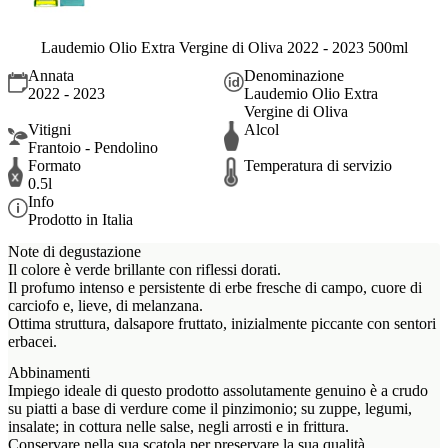
Laudemio Olio Extra Vergine di Oliva 2022 - 2023 500ml
Annata
Denominazione
2022 - 2023
Laudemio Olio Extra
Vergine di Oliva
Vitigni
Alcol
Frantoio - Pendolino
Formato
Temperatura di servizio
0.5l
Info
Prodotto in Italia
Note di degustazione
Il colore è verde brillante con riflessi dorati.
Il profumo intenso e persistente di erbe fresche di campo, cuore di
carciofo e, lieve, di melanzana.
Ottima struttura, dalsapore fruttato, inizialmente piccante con sentori
erbacei.
Abbinamenti
Impiego ideale di questo prodotto assolutamente genuino è a crudo
su piatti a base di verdure come il pinzimonio; su zuppe, legumi,
insalate; in cottura nelle salse, negli arrosti e in frittura.
Conservare nella sua scatola per preservare la sua qualità