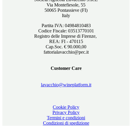
Via Montefiesole, 55
50065 Pontassieve (FI)
Italy
Partita IVA: 04984810483
Codice Fiscale: 03513770101
Registro delle Imprese di Firenze,
REA: FI - 470115
Cap.Soc. € 90.000,00
fattorialavacchio@pec.it
Customer Care
lavacchio@wineplatform.it
Cookie Policy
Privacy Policy
Termini e condizioni
Condizioni di spedizione