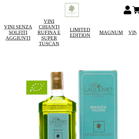
VINI
VINI SENZA
CHIANTI
LIMITED
SOLFITI
RUFINA E
MAGNUM
VIN
EDITION
AGGIUNTI
SUPER
TUSCAN