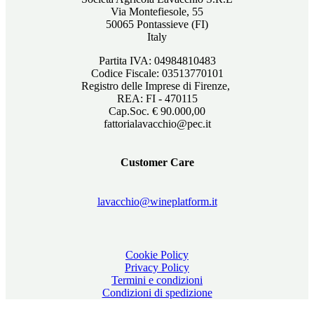
Via Montefiesole, 55
50065 Pontassieve (FI)
Italy
Partita IVA: 04984810483
Codice Fiscale: 03513770101
Registro delle Imprese di Firenze,
REA: FI - 470115
Cap.Soc. € 90.000,00
fattorialavacchio@pec.it
Customer Care
lavacchio@wineplatform.it
Cookie Policy
Privacy Policy
Termini e condizioni
Condizioni di spedizione