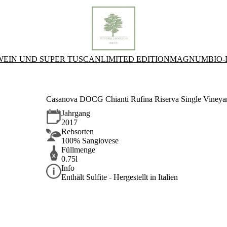
WEIN UND SUPER TUSCAN
LIMITED EDITION
MAGNUM
BIO
Casanova DOCG Chianti Rufina Riserva Single Vineya
Jahrgang
2017
Rebsorten
100% Sangiovese
Füllmenge
0.75l
Info
Enthält Sulfite - Hergestellt in Italien