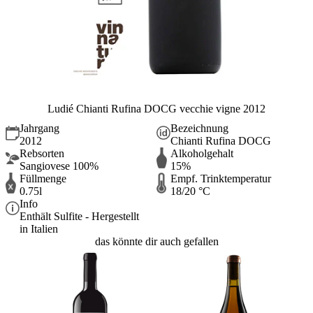
Ludié Chianti Rufina DOCG vecchie vigne 2012
Jahrgang
Bezeichnung
2012
Chianti Rufina DOCG
Rebsorten
Alkoholgehalt
Sangiovese 100%
15%
Füllmenge
Empf. Trinktemperatur
0.75l
18/20 °C
Info
Enthält Sulfite - Hergestellt
in Italien
das könnte dir auch gefallen