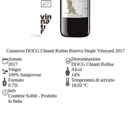
Casanova DOCG Chianti Rufina Riserva Single Vineyard 2017
Annata
Denominazione
2017
DOCG Chianti Rufina
Vitigni
Alcol
100% Sangiovese
14%
Formato
Temperatura di servizio
0.75l
18/20 °C
Info
Contiene Solfiti - Prodotto
in Italia