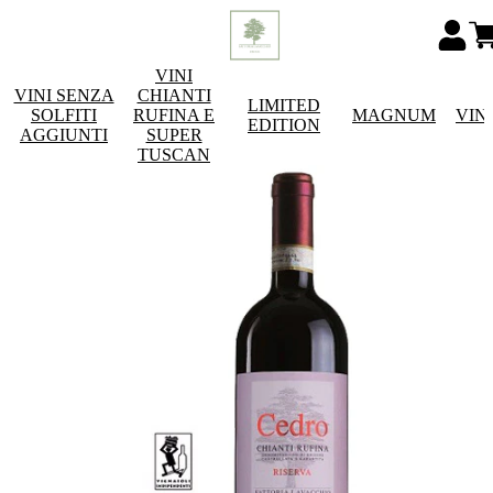
VINI
VINI SENZA
CHIANTI
LIMITED
SOLFITI
RUFINA E
MAGNUM
VIN
EDITION
AGGIUNTI
SUPER
TUSCAN