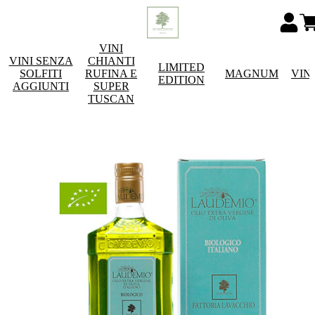
VINI
VINI SENZA
CHIANTI
LIMITED
SOLFITI
RUFINA E
MAGNUM
VIN
EDITION
AGGIUNTI
SUPER
TUSCAN