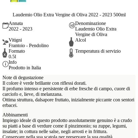
Laudemio Olio Extra Vergine di Oliva 2022 - 2023 500ml
Annata
Denominazione
2022 - 2023
Laudemio Olio Extra
Vergine di Oliva
Vitigni
Alcol
Frantoio - Pendolino
Formato
Temperatura di servizio
0.5l
Info
Prodotto in Italia
Note di degustazione
Il colore è verde brillante con riflessi dorati.
Il profumo intenso e persistente di erbe fresche di campo, cuore di
carciofo e, lieve, di melanzana.
Ottima struttura, dalsapore fruttato, inizialmente piccante con sentori
erbacei.
Abbinamenti
Impiego ideale di questo prodotto assolutamente genuino è a crudo
su piatti a base di verdure come il pinzimonio; su zuppe, legumi,
insalate; in cottura nelle salse, negli arrosti e in frittura.
Conservare nella sua scatola per preservare la sua qualità