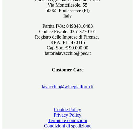
Via Montefiesole, 55
50065 Pontassieve (FI)
Italy
Partita IVA: 04984810483
Codice Fiscale: 03513770101
Registro delle Imprese di Firenze,
REA: FI - 470115
Cap.Soc. € 90.000,00
fattorialavacchio@pec.it
Customer Care
lavacchio@wineplatform.it
Cookie Policy
Privacy Policy
Termini e condizioni
Condizioni di spedizione