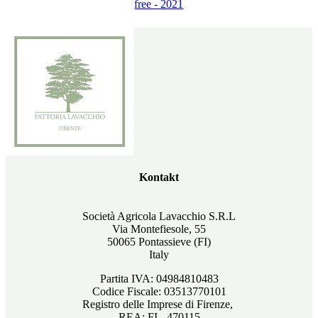
free - 2021
Kontakt
Società Agricola Lavacchio S.R.L
Via Montefiesole, 55
50065 Pontassieve (FI)
Italy
Partita IVA: 04984810483
Codice Fiscale: 03513770101
Registro delle Imprese di Firenze,
REA: FI - 470115