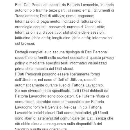
Fra i Dati Personali raccolti da Fattoria Lavacchio, in modo
autonomo o tramite terze parti, ci sono: email; Strumenti di
Tracciamento; Dati di utilizzo; nome; cognome;
informazioni di pagamento; indirizzo di fatturazione;
cronologia acquisti; password; numero di Utenti; città;
informazioni sul dispositivo; statistiche delle sessioni;
latitudine (della città); longitudine (della città); informazioni
sul browser.
Dettagli completi su ciascuna tipologia di Dati Personali
raccolti sono forniti nelle sezioni dedicate di questa privacy
policy o mediante specifici testi informativi visualizzati
prima della raccolta dei Dati stessi.
I Dati Personali possono essere liberamente forniti
dall'Utente o, nel caso di Dati di Utilizzo, raccolti
automaticamente durante l'uso di Fattoria Lavacchio.
Se non diversamente specificato, tutti i Dati richiesti da
Fattoria Lavacchio sono obbligatori. Se l’Utente rifiuta di
comunicarli, potrebbe essere impossibile per Fattoria
Lavacchio fornire il Servizio. Nei casi in cui Fattoria
Lavacchio indichi alcuni Dati come facoltativi, gli Utenti
sono liberi di astenersi dal comunicare tali Dati, senza che
ciò abbia alcuna conseguenza sulla disponibilità del
Servizio o sulla sua operatività.