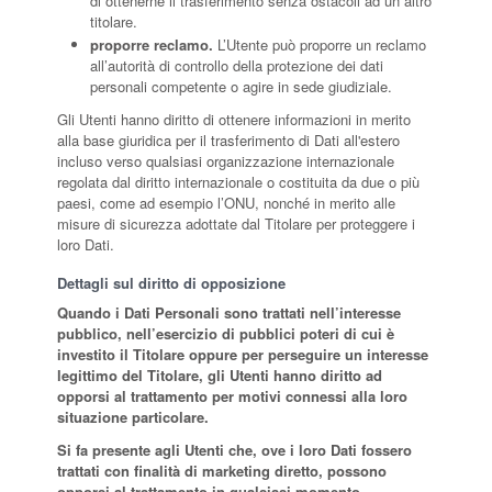
di ottenerne il trasferimento senza ostacoli ad un altro
titolare.
proporre reclamo.
L’Utente può proporre un reclamo
all’autorità di controllo della protezione dei dati
personali competente o agire in sede giudiziale.
Gli Utenti hanno diritto di ottenere informazioni in merito
alla base giuridica per il trasferimento di Dati all'estero
incluso verso qualsiasi organizzazione internazionale
regolata dal diritto internazionale o costituita da due o più
paesi, come ad esempio l’ONU, nonché in merito alle
misure di sicurezza adottate dal Titolare per proteggere i
loro Dati.
Dettagli sul diritto di opposizione
Quando i Dati Personali sono trattati nell’interesse
pubblico, nell’esercizio di pubblici poteri di cui è
investito il Titolare oppure per perseguire un interesse
legittimo del Titolare, gli Utenti hanno diritto ad
opporsi al trattamento per motivi connessi alla loro
situazione particolare.
Si fa presente agli Utenti che, ove i loro Dati fossero
trattati con finalità di marketing diretto, possono
opporsi al trattamento in qualsiasi momento,