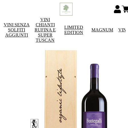
VINI
VINI SENZA
CHIANTI
LIMITED
SOLFITI
RUFINA E
MAGNUM
VIN
EDITION
AGGIUNTI
SUPER
TUSCAN