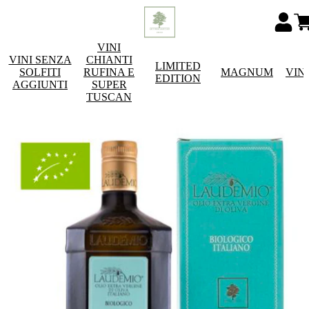
VINI
VINI SENZA
CHIANTI
LIMITED
SOLFITI
RUFINA E
MAGNUM
VIN
EDITION
AGGIUNTI
SUPER
TUSCAN