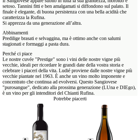
Il Sangiovese appare subito in tutta la sua grandezza, morbido e
setoso. Tannini fitti e ben amalgamati si diffondono sul palato. Il
finale è elegante, di buona persistenza con una bella acidità che
caratterizza la Rufina.
Si apprezza da una generazione all’altra.
Abbinamenti
Predilige brasati e selvaggina, ma è ottimo anche con salumi
stagionati e formaggi a pasta dura.
Perché ci piace
Le nostre cuvée "Prestige" sono i vini delle nostre vigne più
vecchie, ideali per ricordare le grandi date della vostra storia e
celebrare i piaceri della vita. Ludié proviene dalle nostre vigne più
vecchie piantate nel 1963. È anche un vino molto imponente e
concentrato che continua ad evolversi. Questo Sangiovese
"purosangue", dedicato alla prossima generazione (LUna e DIEgo),
è un vino per gli intenditori del Chianti Rufina.
Potrebbe piacerti