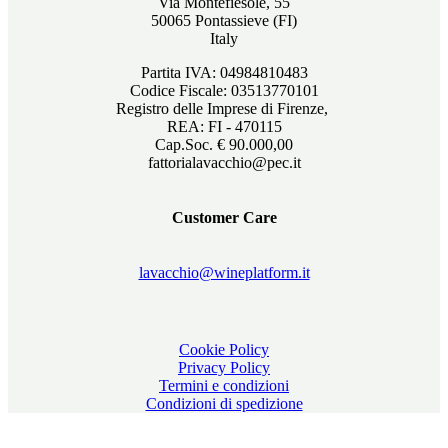
Via Montefiesole, 55
50065 Pontassieve (FI)
Italy
Partita IVA: 04984810483
Codice Fiscale: 03513770101
Registro delle Imprese di Firenze,
REA: FI - 470115
Cap.Soc. € 90.000,00
fattorialavacchio@pec.it
Customer Care
lavacchio@wineplatform.it
Cookie Policy
Privacy Policy
Termini e condizioni
Condizioni di spedizione