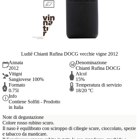
Ludié Chianti Rufina DOCG vecchie vigne 2012
Annata
Denominazione
2012
Chianti Rufina DOCG
Vitigni
Alcol
Sangiovese 100%
15%
Formato
Temperatura di servizio
0.75l
18/20 °C
Info
Contiene Solfiti - Prodotto
in Italia
Note di degustazione
Colore rosso rubino scuro.
Il naso è equilibrato con sciroppo di ciliegie scure, cioccolato, spezie
e tabacco da masticare.