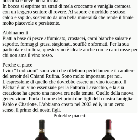
nocciola e lieve pietra focaia.
In bocca si esprime tra strati di mela croccante e vaniglia cremosa
con un leggero sentore di rovere. Al sapore è morbido e setoso,
caldo e sapido, sostenuto da una bella mineralità che rende il finale
molto piacevole e persistente.
Abbinamenti
Piatti a base di pesce affumicato, crostacei, carni bianche salsate e
saporite, formaggi grassi stagionati, soufflé e sformati. Per la sua
particolare struttura, questo vino è ideale anche con le carni rosse per
chi non ama il vino rosso.
Perché ci piace
I vini "Tradizioni" sono vini che riflettono perfettamente il carattere
del terroir del Chianti Rufina. Sono molto importanti per noi.
L'espressione di quello che dovrebbe essere un vino toscano. Il
Pàchar è un vino essenziale per la Fattoria Lavacchio, e la sua
creazione ha aperto una nuova era nella tenuta. Quello della nuova
generazione. Porta il nome dei primi due figli della nostra famiglia:
Pablo e Charlotte. L'abbiamo creato nel 2003 ed è, in un certo
senso, il primo dei nostri figli.
Potrebbe piacerti