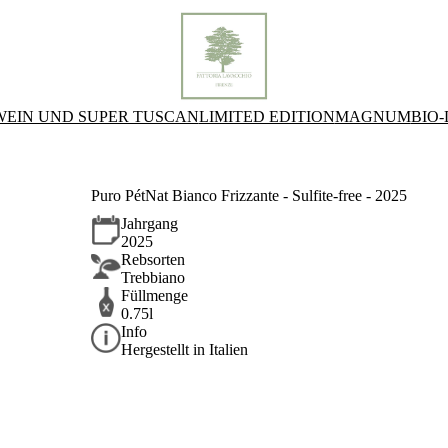
WEIN UND SUPER TUSCAN
LIMITED EDITION
MAGNUM
BIO
Puro PétNat Bianco Frizzante - Sulfite-free - 2025
Jahrgang
2025
Rebsorten
Trebbiano
Füllmenge
0.75l
Info
Hergestellt in Italien