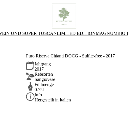
WEIN UND SUPER TUSCAN
LIMITED EDITION
MAGNUM
BIO
Puro Riserva Chianti DOCG - Sulfite-free - 2017
Jahrgang
2017
Rebsorten
Sangiovese
Füllmenge
0.75l
Info
Hergestellt in Italien