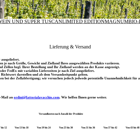
WEIN UND SUPER TUSCAN
LIMITED EDITION
MAGNUM
BIO
Lieferung & Versand
ausgeliefert.
sten je nach Größe, Gewicht und Zielland Ihres ausgewählten Produkts variieren.
d Zöllen bzgl. Ihrer Bestellung und Ihr Zielland werden an der Kasse angezeigt.
r FedEx mit variablen Lieferzeiten je nach Ziel ausgeliefert.
n Richtwert darstellen und ab dem Versandzeitpunkt gelten.
bei der Zollabfertigung; wir versuchen jedoch jedwede potentielle Unannehmlichkeit für al
 E-Mail an
ordini@fattorialavacchio.com
. Wir helfen Ihnen gerne weiter.
Versandkosten nach Anzahl der Produkte
 bis 12
Von 13 bis 18
Von 19 bis 24
Von 25 bis 30
Von 31 bis 36
Von 37 bis 42
Von 43 bis 48