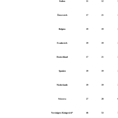
Italien
11
12
Österreich
17
21
Belgien
19
19
Frankreich
19
19
Deutschland
17
21
Spanien
19
19
Niederlande
19
19
Svizzera
27
28
Vereinigtes Königreich*
46
53