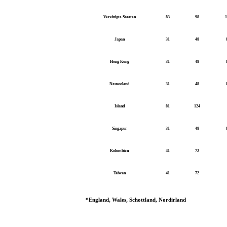
Vereinigte Staaten
83
98
Japan
31
48
Hong Kong
31
48
Neuseeland
31
48
Island
81
124
Singapur
31
48
Kolumbien
41
72
Taiwan
41
72
*England, Wales, Schottland, Nordirland