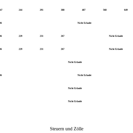
147
244
291
388
487
568
649
86
Nicht Erlaubt
86
229
231
267
Nicht Erlaubt
86
229
231
267
Nicht Erlaubt
Nicht Erlaubt
86
Nicht Erlaubt
Nicht Erlaubt
Nicht Erlaubt
Steuern und Zölle