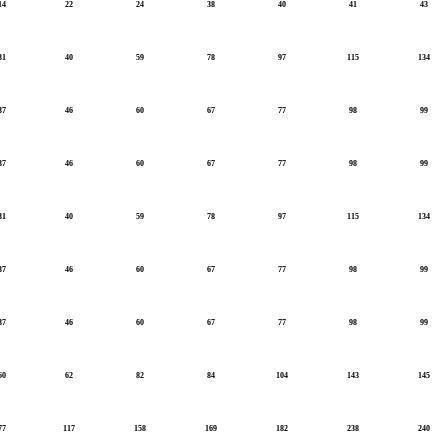
14
22
24
38
40
41
43
31
40
59
78
97
115
134
37
46
60
67
77
98
99
37
46
60
67
77
98
99
31
40
59
78
97
115
134
37
46
60
67
77
98
99
37
46
60
67
77
98
99
60
62
82
84
104
143
145
77
117
158
169
182
238
240