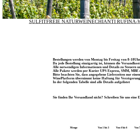
SULFITFREIE NATURWEINE
CHIANTI RUFINA-
Bestellungen werden von Montag bis Freitag von 8-18Uhr 
Da jede Bestellung einzigartig ist, können die Versandko
Alle notwendigen Informationen und Details zu Steuern un
Alle Pakete werden per Kurier UPS Express, SMM, MBE ode
Bitte beachten Sie, dass angegebene Lieferzeiten nur eine
WinePlatform übernimmt keine Haftung für Verzögerungen 
In der folgenden Tabelle sind alle Details aufgelistet
Sie finden Ihr Versandland nicht? Schreiben Sie uns eine
Menge
Von 1 bis 3
Von 4 bis 6
Von 7