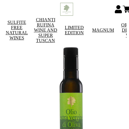
CHIANTI
SULFITE
RUFINA
OR
FREE
LIMITED
WINE AND
MAGNUM
DE
NATURAL
EDITION
SUPER
W
WINES
TUSCAN