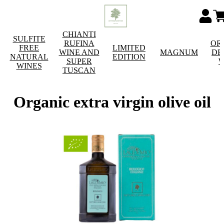
CHIANTI
SULFITE
RUFINA
OR
FREE
LIMITED
WINE AND
MAGNUM
DE
NATURAL
EDITION
SUPER
W
WINES
TUSCAN
Organic extra virgin olive oil