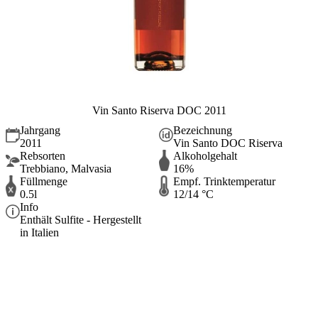
Vin Santo Riserva DOC 2011
Jahrgang
Bezeichnung
2011
Vin Santo DOC Riserva
Rebsorten
Alkoholgehalt
Trebbiano, Malvasia
16%
Füllmenge
Empf. Trinktemperatur
0.5l
12/14 °C
Info
Enthält Sulfite - Hergestellt
in Italien