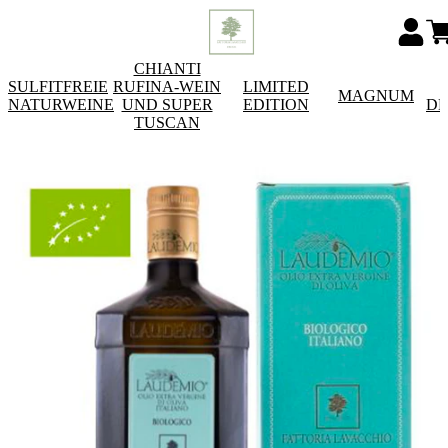
CHIANTI
SULFITFREIE
RUFINA-WEIN
LIMITED
MAGNUM
NATURWEINE
UND SUPER
EDITION
DE
TUSCAN