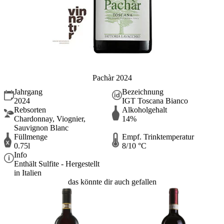
Pachàr 2024
Jahrgang
Bezeichnung
2024
IGT Toscana Bianco
Rebsorten
Alkoholgehalt
Chardonnay, Viognier,
14%
Sauvignon Blanc
Füllmenge
Empf. Trinktemperatur
0.75l
8/10 °C
Info
Enthält Sulfite - Hergestellt
in Italien
das könnte dir auch gefallen