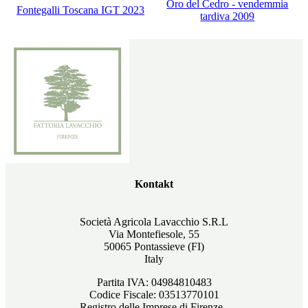
Oro del Cedro - vendemmia
Fontegalli Toscana IGT 2023
tardiva 2009
Kontakt
Società Agricola Lavacchio S.R.L
Via Montefiesole, 55
50065 Pontassieve (FI)
Italy
Partita IVA: 04984810483
Codice Fiscale: 03513770101
Registro delle Imprese di Firenze,