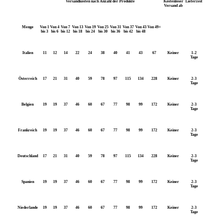
Versandkosten nach Anzahl der Produkte
Kostenloser
Lieferzeit
Versand ab
Menge
Von 1
Von 4
Von 7
Von 13
Von 19
Von 25
Von 31
Von 37
Von 43
Von 49+
bis 3
bis 6
bis 12
bis 18
bis 24
bis 30
bis 36
bis 42
bis 48
Italien
11
12
14
22
24
38
40
41
43
67
Keiner
1-2
Tage
Österreich
17
21
31
40
59
78
97
115
134
228
Keiner
2-3
Tage
Belgien
19
19
37
46
60
67
77
98
99
172
Keiner
2-3
Tage
Frankreich
19
19
37
46
60
67
77
98
99
172
Keiner
2-3
Tage
Deutschland
17
21
31
40
59
78
97
115
134
228
Keiner
2-3
Tage
Spanien
19
19
37
46
60
67
77
98
99
172
Keiner
2-3
Tage
Niederlande
19
19
37
46
60
67
77
98
99
172
Keiner
2-3
Tage