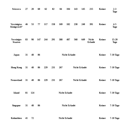
Svizzera
27
28
60
62
82
84
104
143
145
215
Keiner
2-3
Tage
Vereinigtes
46
53
77
117
158
169
182
238
240
391
Keiner
4-5
Königreich*
Tage
Vereinigte
83
98
147
244
291
388
487
568
649
Nicht
Keiner
15-20
Staaten
Erlaubt
Tage
Japan
31
48
86
Nicht Erlaubt
Keiner
7-10 Tage
Hong Kong
31
48
86
229
231
267
Nicht Erlaubt
Keiner
7-10 Tage
Neuseeland
31
48
86
229
231
267
Nicht Erlaubt
Keiner
7-10 Tage
Island
81
124
Nicht Erlaubt
Keiner
7-10 Tage
Singapur
31
48
86
Nicht Erlaubt
Keiner
7-10 Tage
Kolumbien
41
72
Nicht Erlaubt
Keiner
7-10 Tage