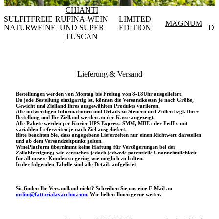
CHIANTI
SULFITFREIE
RUFINA-WEIN
LIMITED
MAGNUM
NATURWEINE
UND SUPER
EDITION
DE
TUSCAN
Lieferung & Versand
Bestellungen werden von Montag bis Freitag von 8-18Uhr ausgeliefert.
Da jede Bestellung einzigartig ist, können die Versandkosten je nach Größe,
Gewicht und Zielland Ihres ausgewählten Produkts variieren.
Alle notwendigen Informationen und Details zu Steuern und Zöllen bzgl. Ihrer
Bestellung und Ihr Zielland werden an der Kasse angezeigt.
Alle Pakete werden per Kurier UPS Express, SMM, MBE oder FedEx mit
variablen Lieferzeiten je nach Ziel ausgeliefert.
Bitte beachten Sie, dass angegebene Lieferzeiten nur einen Richtwert darstellen
und ab dem Versandzeitpunkt gelten.
WinePlatform übernimmt keine Haftung für Verzögerungen bei der
Zollabfertigung; wir versuchen jedoch jedwede potentielle Unannehmlichkeit
für all unsere Kunden so gering wie möglich zu halten.
In der folgenden Tabelle sind alle Details aufgelistet
Sie finden Ihr Versandland nicht? Schreiben Sie uns eine E-Mail an
ordini@fattorialavacchio.com
. Wir helfen Ihnen gerne weiter.