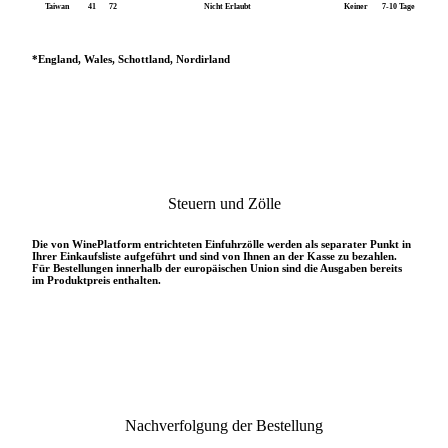
Taiwan
41
72
Nicht Erlaubt
Keiner
7-10 Tage
*England, Wales, Schottland, Nordirland
Steuern und Zölle
Die von WinePlatform entrichteten Einfuhrzölle werden als separater Punkt in
Ihrer Einkaufsliste aufgeführt und sind von Ihnen an der Kasse zu bezahlen.
Für Bestellungen innerhalb der europäischen Union sind die Ausgaben bereits
im Produktpreis enthalten.
Nachverfolgung der Bestellung