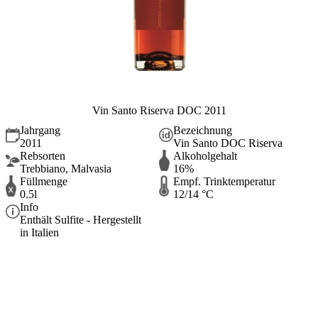
Vin Santo Riserva DOC 2011
Jahrgang
Bezeichnung
2011
Vin Santo DOC Riserva
Rebsorten
Alkoholgehalt
Trebbiano, Malvasia
16%
Füllmenge
Empf. Trinktemperatur
0.5l
12/14 °C
Info
Enthält Sulfite - Hergestellt
in Italien