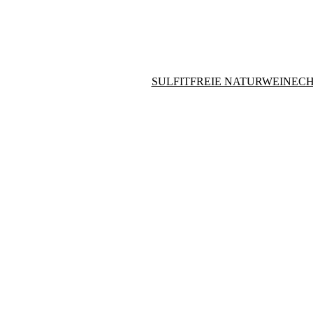
SULFITFREIE NATURWEINE
CH