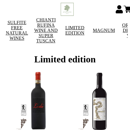
CHIANTI
SULFITE
RUFINA
OR
FREE
LIMITED
WINE AND
MAGNUM
DE
NATURAL
EDITION
SUPER
W
WINES
TUSCAN
Limited edition