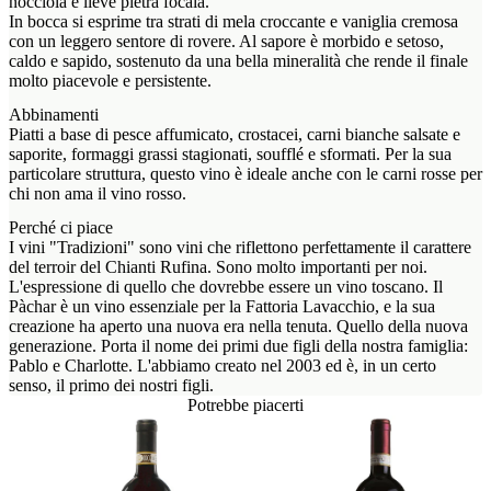
nocciola e lieve pietra focaia.
In bocca si esprime tra strati di mela croccante e vaniglia cremosa
con un leggero sentore di rovere. Al sapore è morbido e setoso,
caldo e sapido, sostenuto da una bella mineralità che rende il finale
molto piacevole e persistente.
Abbinamenti
Piatti a base di pesce affumicato, crostacei, carni bianche salsate e
saporite, formaggi grassi stagionati, soufflé e sformati. Per la sua
particolare struttura, questo vino è ideale anche con le carni rosse per
chi non ama il vino rosso.
Perché ci piace
I vini "Tradizioni" sono vini che riflettono perfettamente il carattere
del terroir del Chianti Rufina. Sono molto importanti per noi.
L'espressione di quello che dovrebbe essere un vino toscano. Il
Pàchar è un vino essenziale per la Fattoria Lavacchio, e la sua
creazione ha aperto una nuova era nella tenuta. Quello della nuova
generazione. Porta il nome dei primi due figli della nostra famiglia:
Pablo e Charlotte. L'abbiamo creato nel 2003 ed è, in un certo
senso, il primo dei nostri figli.
Potrebbe piacerti