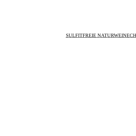
SULFITFREIE NATURWEINE
CH