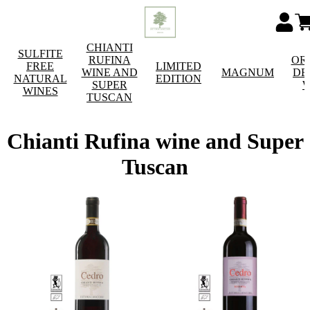
CHIANTI
SULFITE
RUFINA
OR
FREE
LIMITED
WINE AND
MAGNUM
DE
NATURAL
EDITION
SUPER
W
WINES
TUSCAN
Chianti Rufina wine and Super
Tuscan